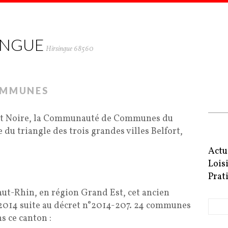
INGUE
Hirsingue 68560
OMMUNES
Fôret Noire, la Communauté de Communes du
 du triangle des trois grandes villes Belfort,
Actu
Lois
Prat
ut-Rhin, en région Grand Est, cet ancien
r 2014 suite au décret n°2014-207. 24 communes
s ce canton :