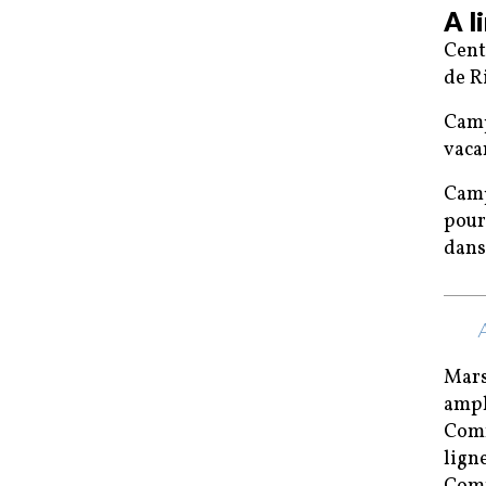
A l
Cent
de R
Camp
vaca
Camp
pour
dans
Mars
ampl
Comm
lign