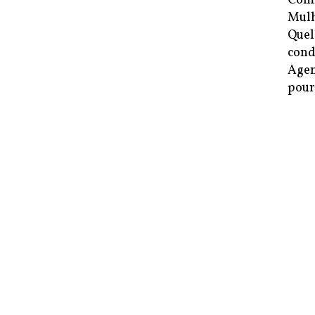
Comm
Mulh
Quel
cond
Agen
pour