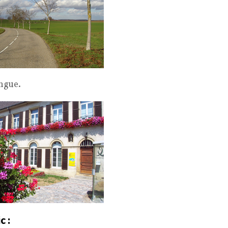
ingue.
c :