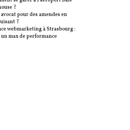
ent se garer à l’aéroport Bâle-
ouse ?
 avocat pour des amendes en
uisant ?
ce webmarketing à Strasbourg :
 un max de performance