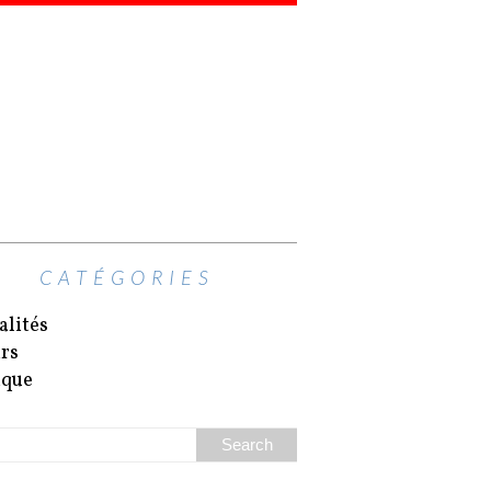
CATÉGORIES
alités
irs
ique