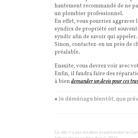
hautement recommandé de ne pas e
un plombier professionnel.
En effet, vous pourriez aggraver 
syndics de propriété ont souvent 
syndic afin de savoir qui appeler.
Sinon, contactez-en un près de ch
préalable.
Ensuite, vous devrez voir avec v
Enfin, il faudra faire des répara
à bien
demander un devis pour ces tr
«
Je déménage bientôt, que prév
Ce site n'a pas vocation à représenter la C
Informations en ligne depuis 2003.