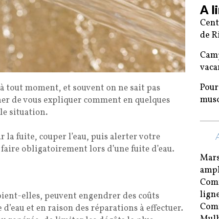
A l
Cent
de R
Camp
vaca
Pour
 à tout moment, et souvent on ne sait pas
musc
her de vous expliquer comment en quelques
le situation.
 la fuite, couper l’eau, puis alerter votre
faire obligatoirement lors d’une fuite d’eau.
Mars
ampl
Comm
lign
soient-elles, peuvent engendrer des coûts
Comm
e d’eau et en raison des réparations à effectuer.