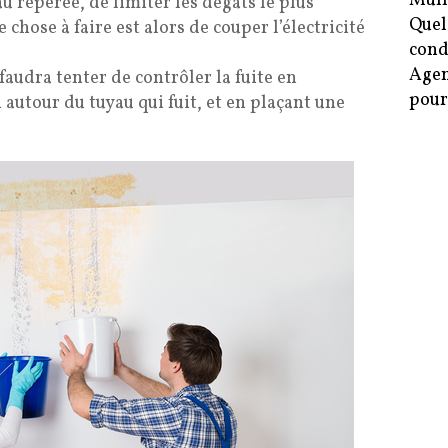
Mulh
eau repérée, de limiter les dégâts le plus
Quel
hose à faire est alors de couper l’électricité
cond
Agen
audra tenter de contrôler la fuite en
pour
autour du tuyau qui fuit, et en plaçant une