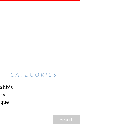
CATÉGORIES
alités
irs
ique