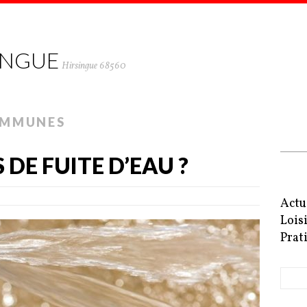
INGUE
Hirsingue 68560
OMMUNES
 DE FUITE D’EAU ?
Actu
Lois
Prat