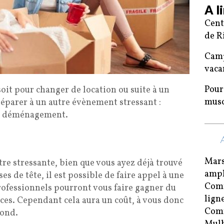
A l
Cent
de R
Camp
vaca
Pour
oit pour changer de location ou suite à un
musc
préparer à un autre évènement stressant :
 du déménagement.
Mars
tre stressante, bien que vous ayez déjà trouvé
ampl
es de tête, il est possible de faire appel à une
Comm
ofessionnels pourront vous faire gagner du
lign
ces. Cependant cela aura un coût, à vous donc
Comm
pond.