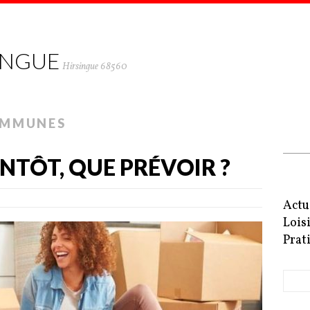
INGUE
Hirsingue 68560
OMMUNES
NTÔT, QUE PRÉVOIR ?
Actu
Lois
Prat