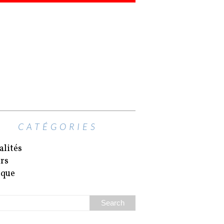
CATÉGORIES
alités
irs
ique